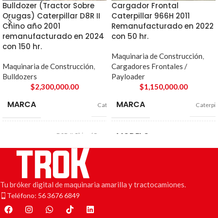
Bulldozer (Tractor Sobre
Cargador Frontal
Orugas) Caterpillar D8R II
Caterpillar 966H 2011
Chino año 2001
Remanufacturado en 2022
remanufacturado en 2024
con 50 hr.
con 150 hr.
Maquinaria de Construcción
,
Maquinaria de Construcción
,
Cargadores Frontales /
Bulldozers
Payloader
$
2,300,000.00
$
1,150,000.00
MARCA
MARCA
Caterpillar
Caterpil
MODELO
D8R-II Chino (Como un D7
96
MODELO
americano)
AÑO
20
AÑO
2001
Tu bróker digital de maquinaria amarilla y tractocamiones.
Teléfono: 56 3676 6849
KILÓMETROS
N
MOTOR
Cummins