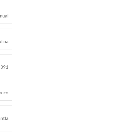
nual
lina
4391
xico
ntla