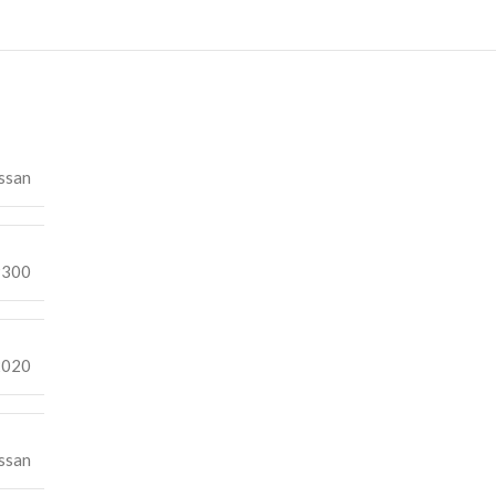
ssan
300
2020
ssan