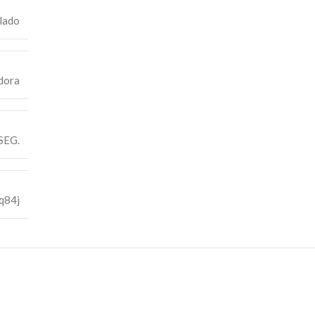
lado
dora
SEG.
q84j