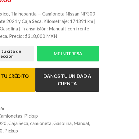
xico, Tlalnepantla — Camioneta Nissan NP300
te 2021 y Caja Seca. Kilometraje: 174391 km |
Gasolina | Transmisión: Manual | con frente
Seca. Precio: $318,000 MXN
tu cita de
ME INTERESA
pección
 TU CRÉDITO
DANOS TU UNIDAD A
CUENTA
6r
Camionetas
,
Pickup
020
,
Caja Seca
,
camioneta
,
Gasolina
,
Manual
,
0
,
Pickup