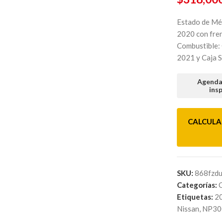
Estado de Mé
2020 con fren
Combustible: 
2021 y Caja 
Agenda 
ins
CALCULA
SKU:
868fzdu
Categorías:
Etiquetas:
2
Nissan
,
NP30