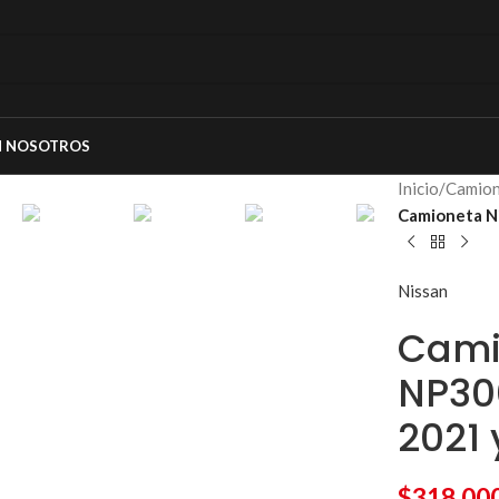
N NOSOTROS
Inicio
/
Camion
Camioneta Ni
Nissan
Cami
NP30
2021 
$
318,00