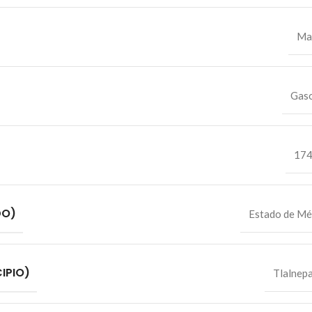
Ma
Gaso
17
DO)
Estado de Mé
IPIO)
Tlalnepa