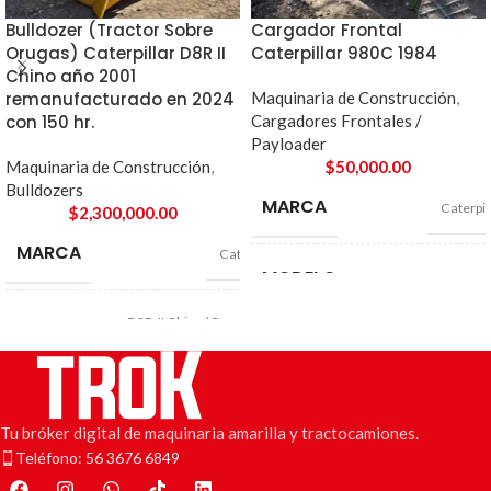
Bulldozer (Tractor Sobre
Cargador Frontal
Orugas) Caterpillar D8R II
Caterpillar 980C 1984
Chino año 2001
remanufacturado en 2024
Maquinaria de Construcción
,
con 150 hr.
Cargadores Frontales /
Payloader
Maquinaria de Construcción
,
$
50,000.00
Bulldozers
MARCA
Caterpil
$
2,300,000.00
MARCA
Caterpillar
MODELO
98
D8R-II Chino (Como un D7
MODELO
americano)
AÑO
19
AÑO
2001
KILÓMETROS
N
Tu bróker digital de maquinaria amarilla y tractocamiones.
Teléfono: 56 3676 6849
MOTOR
Cummins