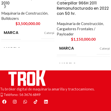
2010
Caterpillar 966H 2011
Remanufacturado en 2022
Maquinaria de Construcción
,
con 50 hr.
Bulldozers
$
3,500,000.00
Maquinaria de Construcción
,
Cargadores Frontales /
MARCA
Caterpillar
Payloader
$
1,150,000.00
MARCA
MODELO
Caterpil
D8T
MODELO
AÑO
96
2010
AÑO
KILÓMETROS
20
N/A
Tu bróker digital de maquinaria amarilla y tractocamiones.
Teléfono: 56 3676 6849
KILÓMETROS
MOTOR
N
Información no disponible