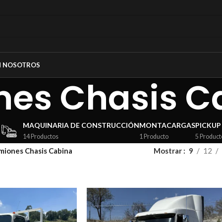
N NOSOTROS
es Chasis C
MAQUINARIA DE CONSTRUCCIÓN
MONTACARGAS
PICKUP
14 Productos
1 Producto
5 Product
miones Chasis Cabina
Mostrar
9
12