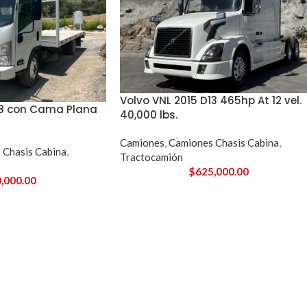
Volvo VNL 2015 D13 465hp At 12 vel.
08 con Cama Plana
40,000 lbs.
Camiones
,
Camiones Chasis Cabina
,
 Chasis Cabina
,
Tractocamión
$
625,000.00
,000.00