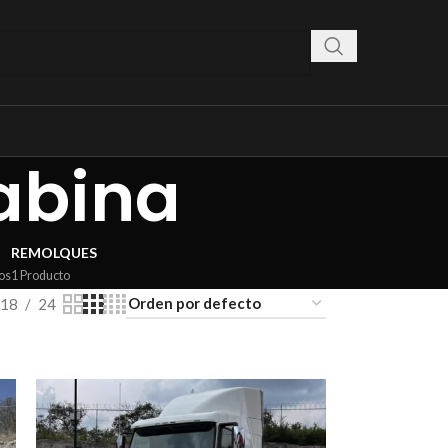
abina
REMOLQUES
os
1 Producto
18
24