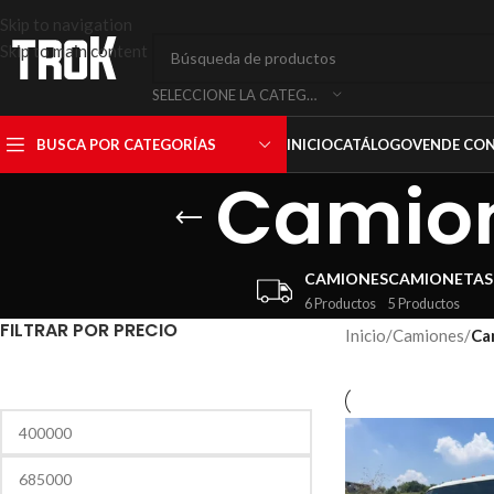
Skip to navigation
Skip to main content
SELECCIONE LA CATEGORÍA
BUSCA POR CATEGORÍAS
INICIO
CATÁLOGO
VENDE CO
Camion
CAMIONES
CAMIONETAS
6 Productos
5 Productos
FILTRAR POR PRECIO
Inicio
/
Camiones
/
Ca