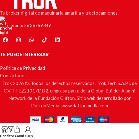
Tu bróker digital de maquinaria amarilla y tractocamiones.
Teléfono: 56 3676 6849
TE PUEDE INTERESAR
Politica de Privacidad
Contáctanos
Trok 2026 ©. Todos los derechos reservados. Trok Tech S.A.P.I. de
C.V. TTE221017DD2, empresa parte de la Global Builder Alumni
Network de la Fundación Clifton. Sitio web desarrollado por
DaftonMedia: www.daftonmedia.com
Tienda
Filtros
Carro
Mi cuenta