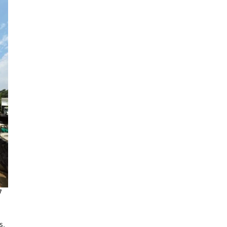
7
s
,