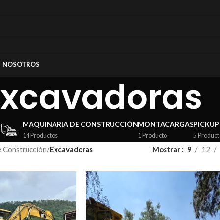
N NOSOTROS
Excavadoras
MAQUINARIA DE CONSTRUCCIÓN
MONTACARGAS
PICKUP
14 Productos
1 Producto
5 Product
e Construcción
/
Excavadoras
Mostrar
9
12