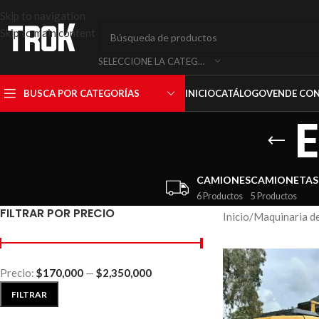
Skip to navigation
Skip to main content
SELECCIONE LA CATEGORÍA
BUSCA POR CATEGORÍAS
INICIO
CATÁLOGO
VENDE CO
CAMIONES
CAMIONETAS
6 Productos
5 Productos
FILTRAR POR PRECIO
Inicio
/
Maquinaria d
Precio:
$170,000
—
$2,350,000
FILTRAR