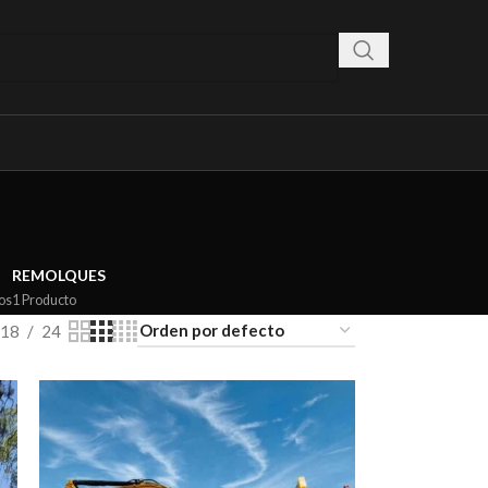
REMOLQUES
os
1 Producto
18
24