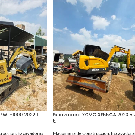
FWJ-1000 2022 1
Excavadora XCMG XE55GA 2023 5.
t.
trucción
,
Excavadoras
,
Maquinaria de Construcción
,
Excavadora