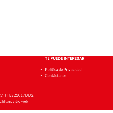
TE PUEDE INTERESAR
Politica de Privacidad
Contáctanos
e C.V. TTE221017DD2,
lifton. Sitio web