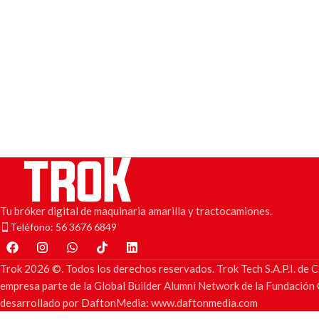
Tu bróker digital de maquinaria amarilla y tractocamiones.
Teléfono: 56 3676 6849
Trok 2026 ©. Todos los derechos reservados. Trok Tech S.A.P.I. d
empresa parte de la Global Builder Alumni Network de la Fundación C
desarrollado por DaftonMedia: www.daftonmedia.com