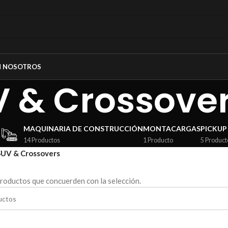
N NOSOTROS
 & Crossove
MAQUINARIA DE CONSTRUCCIÓN
MONTACARGAS
PICKUP
14 Productos
1 Producto
5 Product
SUV & Crossovers
roductos que concuerden con la selección.