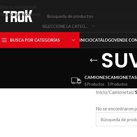
Skip to navigation
Skip to main content
SELECCIONE LA CATEGORÍA
BUSCA POR CATEGORÍAS
INICIO
CATÁLOGO
VENDE CO
SUV
CAMIONES
CAMIONETAS
6 Productos
5 Productos
Inicio
/
Camionetas
/
No se encontraron p