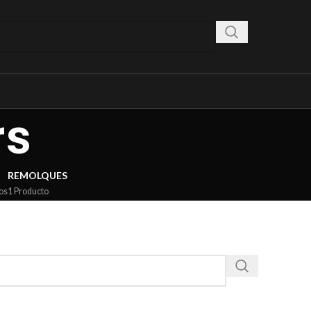
rs
REMOLQUES
os
1 Producto