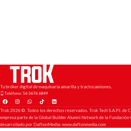
Tu bróker digital de maquinaria amarilla y tractocamiones.
Teléfono: 56 3676 6849
Trok 2026 ©. Todos los derechos reservados. Trok Tech S.A.P.I. d
empresa parte de la Global Builder Alumni Network de la Fundación C
desarrollado por DaftonMedia: www.daftonmedia.com