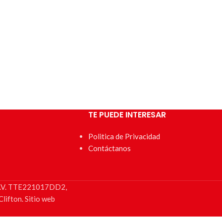
TE PUEDE INTERESAR
Politica de Privacidad
Contáctanos
e C.V. TTE221017DD2,
lifton. Sitio web