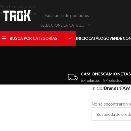
Skip to navigation
Skip to main content
SELECCIONE LA CATEGORÍA
BUSCA POR CATEGORÍAS
INICIO
CATÁLOGO
VENDE CO
CAMIONES
CAMIONETAS
6 Productos
5 Productos
Inicio
/
Brands
/
FAW
No se encontraron p