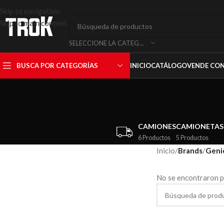
Skip to navigation
Skip to main content
SELECCIONE LA CATEGORÍA
BUSCA POR CATEGORÍAS
INICIO
CATÁLOGO
VENDE CO
CAMIONES
CAMIONETAS
6 Productos
5 Productos
Inicio
/
Brands
/
Geni
No se encontraron p