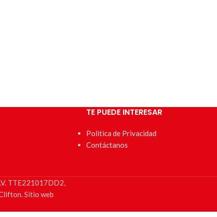
TE PUEDE INTERESAR
Politica de Privacidad
Contáctanos
e C.V. TTE221017DD2,
lifton. Sitio web