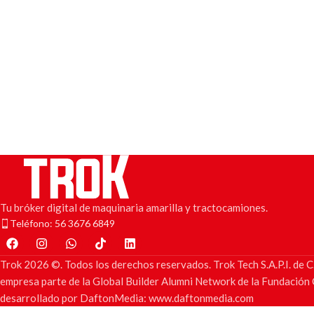
Tu bróker digital de maquinaria amarilla y tractocamiones.
Teléfono: 56 3676 6849
Trok 2026 ©. Todos los derechos reservados. Trok Tech S.A.P.I. d
empresa parte de la Global Builder Alumni Network de la Fundación C
desarrollado por DaftonMedia: www.daftonmedia.com