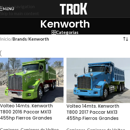
Skip to navigation
MENÚ
Skip to main content
Kenworth
Categorías
Inicio
/
Brands
/
Kenworth
Volteo 14mts. Kenworth
Volteo 14mts. Kenworth
T800 2016 Paccar MX13
T800 2017 Paccar MX13
455hp Fierros Grandes
455hp Fierros Grandes
Camiones
,
Camiones de Volteo
Camiones
,
Camiones de Volteo