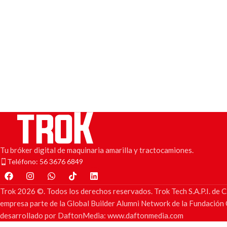
Tu bróker digital de maquinaria amarilla y tractocamiones.
Teléfono: 56 3676 6849
Trok 2026 ©. Todos los derechos reservados. Trok Tech S.A.P.I. d
empresa parte de la Global Builder Alumni Network de la Fundación C
desarrollado por DaftonMedia: www.daftonmedia.com