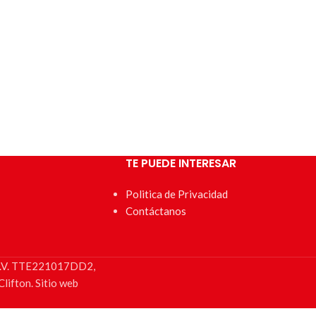
TE PUEDE INTERESAR
Politica de Privacidad
Contáctanos
e C.V. TTE221017DD2,
lifton. Sitio web