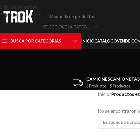
Skip to navigation
Skip to main content
SELECCIONE LA CATEGORÍA
BUSCA POR CATEGORÍAS
INICIO
CATÁLOGO
VENDE CO
CAMIONES
CAMIONETAS
6 Productos
5 Productos
Inicio
/
Productos et
No se encontraron p