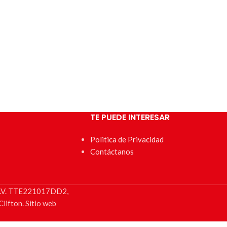
TE PUEDE INTERESAR
Politica de Privacidad
Contáctanos
e C.V. TTE221017DD2,
lifton. Sitio web