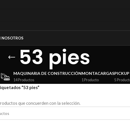
N NOSOTROS
53 pies
MAQUINARIA DE CONSTRUCCIÓN
MONTACARGAS
PICKUP
14 Productos
1 Producto
5 Product
iquetados “53 pies”
roductos que concuerden con la selección.