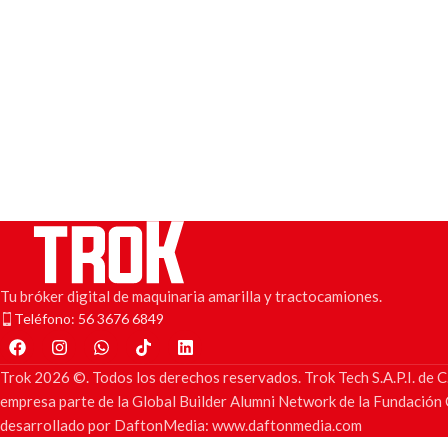
Tu bróker digital de maquinaria amarilla y tractocamiones.
Teléfono: 56 3676 6849
Trok 2026 ©. Todos los derechos reservados. Trok Tech S.A.P.I. d
empresa parte de la Global Builder Alumni Network de la Fundación C
desarrollado por DaftonMedia: www.daftonmedia.com