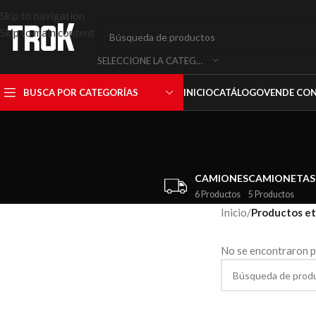
Skip to navigation
Skip to main content
SELECCIONE LA CATEGORÍA
BUSCA POR CATEGORÍAS
INICIO
CATÁLOGO
VENDE CO
CAMIONES
CAMIONETAS
6 Productos
5 Productos
Inicio
/
Productos et
No se encontraron p