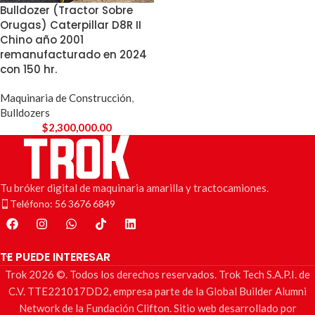
Bulldozer (Tractor Sobre
Orugas) Caterpillar D8R II
Chino año 2001
remanufacturado en 2024
con 150 hr.
Maquinaria de Construcción
,
Bulldozers
$
2,300,000.00
Tu bróker digital de maquinaria amarilla y tractocamiones.
Teléfono: 56 3676 6849
TE PUEDE INTERESAR
Trok 2026 ©. Todos los derechos reservados. Trok Tech S.A.P.I. de
C.V. TTE221017DD2, empresa parte de la Global Builder Alumni
Network de la Fundación Clifton. Sitio web desarrollado por