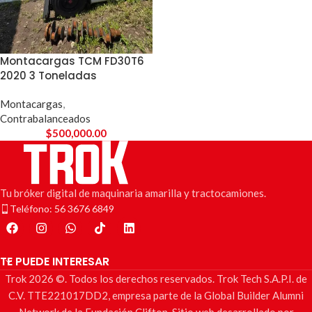
Montacargas TCM FD30T6
2020 3 Toneladas
Montacargas
,
Contrabalanceados
$
500,000.00
Tu bróker digital de maquinaria amarilla y tractocamiones.
Teléfono: 56 3676 6849
TE PUEDE INTERESAR
Trok 2026 ©. Todos los derechos reservados. Trok Tech S.A.P.I. de
C.V. TTE221017DD2, empresa parte de la Global Builder Alumni
Network de la Fundación Clifton. Sitio web desarrollado por