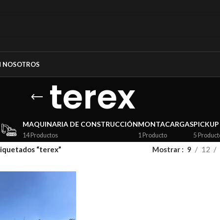
N NOSOTROS
terex
MAQUINARIA DE CONSTRUCCIÓN
MONTACARGAS
PICKUP
14 Productos
1 Producto
5 Product
iquetados “terex”
Mostrar
9
12