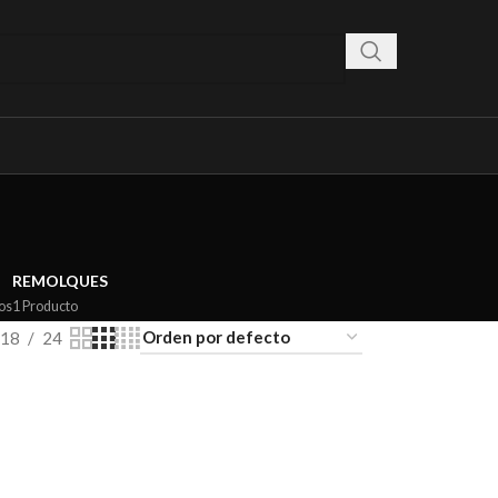
REMOLQUES
os
1 Producto
18
24