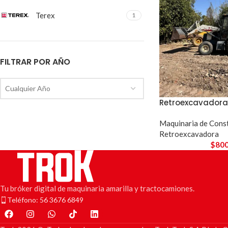
Terex
1
FILTRAR POR AÑO
Cualquier Año
Retroexcavadora 
Maquinaria de Cons
Retroexcavadora
$
800
Tu bróker digital de maquinaria amarilla y tractocamiones.
Teléfono: 56 3676 6849