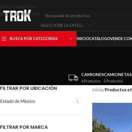
Skip to navigation
Skip to main content
SELECCIONE LA CATEGORÍA
BUSCA POR CATEGORÍAS
INICIO
CATÁLOGO
VENDE CO
CAMIONES
CAMIONETAS
6 Productos
5 Productos
FILTRAR POR UBICACIÓN
Inicio
/
Productos et
Estado de México
1
FILTRAR POR MARCA