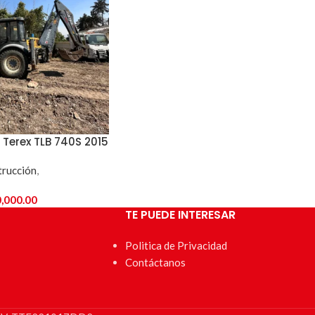
Terex TLB 740S 2015
trucción
,
,000.00
TE PUEDE INTERESAR
Politica de Privacidad
Contáctanos