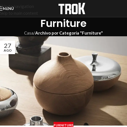
Skip to navigation
MENÚ
Skip to main content
Furniture
Casa
/
Archivo por Categoría "Furniture"
27
AGO
FURNITURE