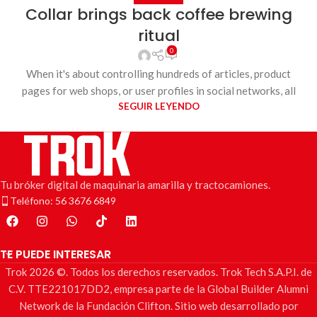
Collar brings back coffee brewing
ritual
0
When it's about controlling hundreds of articles, product
pages for web shops, or user profiles in social networks, all
SEGUIR LEYENDO
Tu bróker digital de maquinaria amarilla y tractocamiones.
Teléfono: 56 3676 6849
TE PUEDE INTERESAR
Trok 2026 ©. Todos los derechos reservados. Trok Tech S.A.P.I. de
C.V. TTE221017DD2, empresa parte de la Global Builder Alumni
Network de la Fundación Clifton. Sitio web desarrollado por