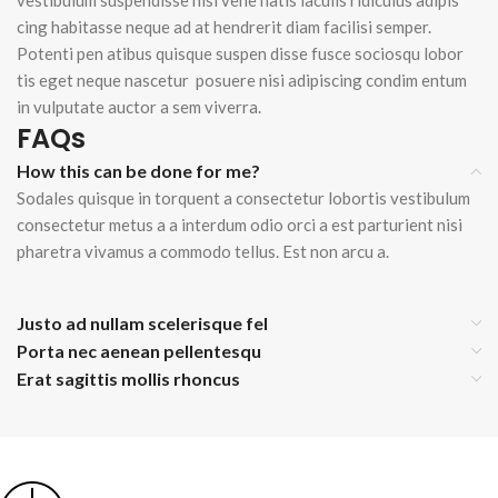
vestibulum suspendisse nisi vene natis iaculis ridiculus adipis
cing habitasse neque ad at hendrerit diam facilisi semper.
Potenti pen atibus quisque suspen disse fusce sociosqu lobor
tis eget neque nascetur posuere nisi adipiscing condim entum
in vulputate auctor a sem viverra.
FAQs
How this can be done for me?
Sodales quisque in torquent a consectetur lobortis vestibulum
consectetur metus a a interdum odio orci a est parturient nisi
pharetra vivamus a commodo tellus. Est non arcu a.
Justo ad nullam scelerisque fel
Porta nec aenean pellentesqu
Erat sagittis mollis rhoncus