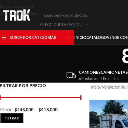
Skip to navigation
Skip to main content
SELECCIONE LA CATEGORÍA
BUSCA POR CATEGORÍAS
INICIO
CATÁLOGO
VENDE CO
CAMIONES
CAMIONETAS
6 Productos
5 Productos
FILTRAR POR PRECIO
Inicio
/
Vendedor del
Precio:
$248,000
—
$418,000
FILTRAR