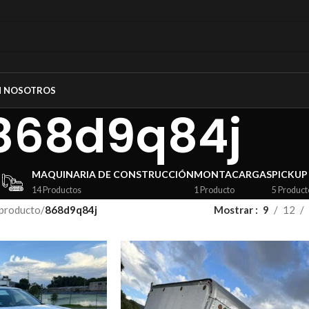
N NOSOTROS
868d9q84j
MAQUINARIA DE CONSTRUCCIÓN
MONTACARGAS
PICKUP
14 Productos
1 Producto
5 Product
 producto
/
868d9q84j
Mostrar
9
12