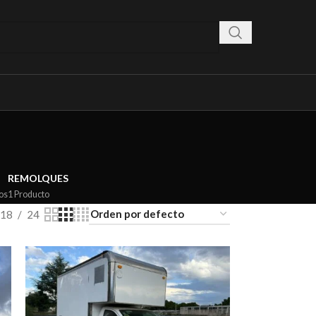
REMOLQUES
os
1 Producto
18
24