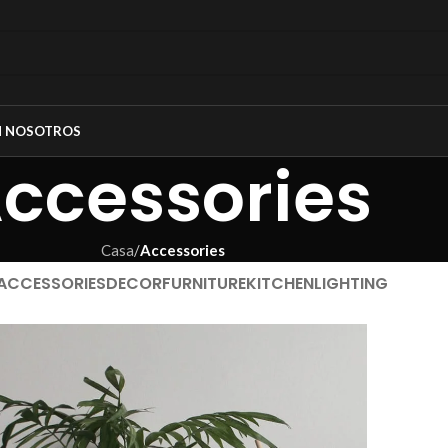
N NOSOTROS
ccessories
Casa
/
Accessories
ACCESSORIES
DECOR
FURNITURE
KITCHEN
LIGHTING