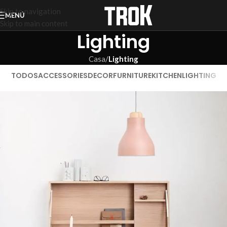
Skip to navigation
MENÚ
Skip to main content
Lighting
Casa
/
Lighting
TODOS
ACCESSORIES
DECOR
FURNITURE
KITCHEN
LIGHTING